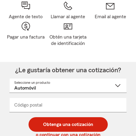
Agente de texto
Llamar al agente
Email al agente
Pagar una factura
Obtén una tarjeta
de identificación
¿Le gustaría obtener una cotización?
Seleccione un producto
Seleccione
un
nombre
de
producto
del
Código postal
Ingresa
Ingresa
_____
menú
un
un
desplegable
código
código
postal
postal
Obtenga una cotización
de
de
5
5
o continuar con una cotización