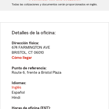
dígitos
dígitos
Todas las cotizaciones y documentos serán proporcionados en inglés.
Detalles de la oficina:
Dirección física:
674 FARMINGTON AVE
BRISTOL
,
CT
06010
Cómo llegar
Punto de referencia:
Route 6, frente a Bristol Plaza
Idiomas:
Inglés
Español
Hindi
Horas de oficina (
EST
):