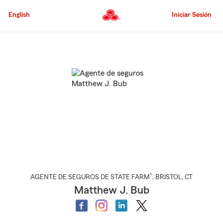
Pasar
al
English
Iniciar Sesión
contenido
principal
Comienzo
del
contenido
principal
®
AGENTE DE SEGUROS DE STATE FARM
,
BRISTOL
, CT
Matthew J. Bub