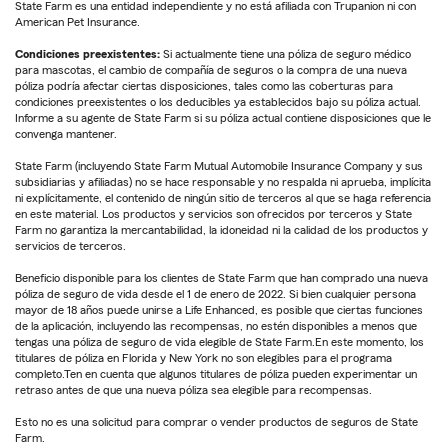
State Farm es una entidad independiente y no está afiliada con Trupanion ni con
American Pet Insurance.
Condiciones preexistentes:
Si actualmente tiene una póliza de seguro médico
para mascotas, el cambio de compañía de seguros o la compra de una nueva
póliza podría afectar ciertas disposiciones, tales como las coberturas para
condiciones preexistentes o los deducibles ya establecidos bajo su póliza actual.
Informe a su agente de State Farm si su póliza actual contiene disposiciones que le
convenga mantener.
State Farm (incluyendo State Farm Mutual Automobile Insurance Company y sus
subsidiarias y afiliadas) no se hace responsable y no respalda ni aprueba, implícita
ni explícitamente, el contenido de ningún sitio de terceros al que se haga referencia
en este material. Los productos y servicios son ofrecidos por terceros y State
Farm no garantiza la mercantabilidad, la idoneidad ni la calidad de los productos y
servicios de terceros.
Beneficio disponible para los clientes de State Farm que han comprado una nueva
póliza de seguro de vida desde el 1 de enero de 2022. Si bien cualquier persona
mayor de 18 años puede unirse a Life Enhanced, es posible que ciertas funciones
de la aplicación, incluyendo las recompensas, no estén disponibles a menos que
tengas una póliza de seguro de vida elegible de State Farm.En este momento, los
titulares de póliza en Florida y New York no son elegibles para el programa
completo.Ten en cuenta que algunos titulares de póliza pueden experimentar un
retraso antes de que una nueva póliza sea elegible para recompensas.
Esto no es una solicitud para comprar o vender productos de seguros de State
Farm.